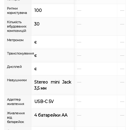
Ритми
100
—
—
користувача
Кількість
30
—
—
вбудованих
композицій
Метроном
є
—
—
Транспонування
є
—
—
Дисплей
є
—
—
Навушники
Stereo mini Jack
—
—
3,5 мм
Адаптер
USB-C 5V
—
—
живлення
Живлення
4 батарейки АА
—
—
від
батарейок