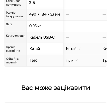
Споживна
2 Вт
—
—
потужність
Розмір
490 × 184 × 53 мм
—
—
інструмента
Вага
0.95 кг
—
—
Комплектація
Кабель USB-C
—
—
Країна
Китай
Китай
✓
Кит
виробник
Офіційна
1 рік
1 рік
✓
1 рік
гарантія
Вас може зацікавити