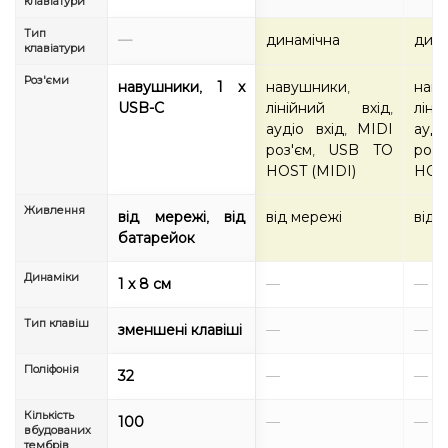
клавіатури
Тип
—
динамічна
дина
клавіатури
Роз'єми
навушники
1 x
навушники
нав
,
,
USB-C
лінійний вхід
лін
,
аудіо вхід
MIDI
ауді
,
роз'єм
USB TO
роз'
,
HOST (MIDI)
HOST
Живлення
від мережі
від
від мережі
від 
,
батарейок
Динаміки
1 x 8 см
—
—
Тип клавіш
зменшені клавіші
—
—
Поліфонія
32
—
—
Кількість
100
—
—
вбудованих
тембрів