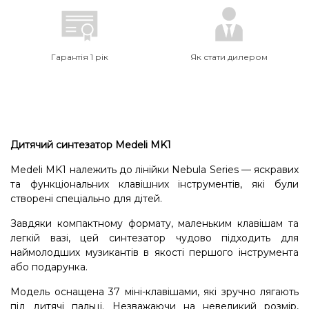
Гарантія 1 рік
Як стати дилером
Дитячий синтезатор Medeli MK1
Medeli
MK1 належить до лінійки
Nebula Series
— яскравих
та функціональних клавішних інструментів, які були
створені спеціально для дітей.
Завдяки компактному формату, маленьким клавішам та
легкій вазі, цей синтезатор чудово підходить для
наймолодших музикантів в якості першого інструмента
або подарунка.
Модель оснащена 37 міні-клавішами, які зручно лягають
під дитячі пальці. Незважаючи на невеликий розмір,