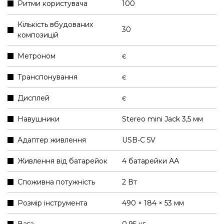
Ритми користувача
100
Кількість вбудованих
30
композицій
Метроном
є
Транспонування
є
Дисплей
є
Навушники
Stereo mini Jack 3,5 мм
Адаптер живлення
USB-C 5V
Живлення від батарейок
4 батарейки АА
Споживна потужність
2 Вт
Розмір інструмента
490 × 184 × 53 мм
Вага
0.95 кг