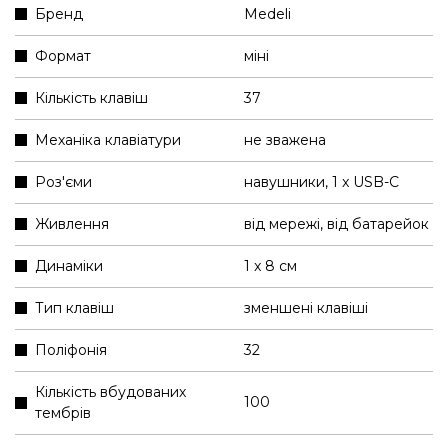
Бренд
Medeli
Формат
міні
Кількість клавіш
37
Механіка клавіатури
не зважена
Роз'єми
навушники
,
1 x USB-C
Живлення
від мережі
,
від батарейок
Динаміки
1 x 8 см
Тип клавіш
зменшені клавіші
Поліфонія
32
Кількість вбудованих
100
тембрів