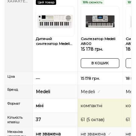
ХАРАКТЕРИСТИКИ
Цей товар
18% схожість
18% с
Дитячий
Синтезатор Medeli
Синте
синтезатор Medeli
A800
A810
MK1 White
15 178 грн.
18 8
В КОШИК
Ціна
—
15 178 грн.
18 82
Бренд
Medeli
Medeli
✓
Mede
Формат
міні
компактні
комп
Кількість
37
61 (5 октав)
61 (5
клавіш
Механіка
не зважена
не зважена
✓
не з