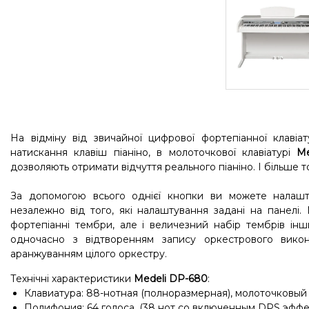
На відміну від звичайної цифрової фортепіанної клавіат
натискання клавіш піаніно, в молоточкової клавіатурі
Me
дозволяють отримати відчуття реального піаніно. І більше тог
За допомогою всього однієї кнопки ви можете налаш
незалежно від того, які налаштування задані на панелі.
фортепіанні тембри, але і величезний набір тембрів інш
одночасно з відтворенням запису оркестрового викон
аранжуванням цілого оркестру.
Технічні характеристики
Medeli DP-680
:
Клавиатура: 88-нотная (полноразмерная), молоточковый
Полифония: 64 голоса, (38 нот со включенным DPS эффе