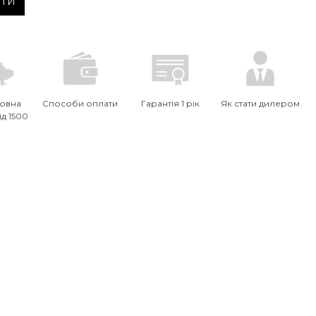
ИТИ
овна
Способи оплати
Гарантія 1 рік
Як стати дилером
ід 1500