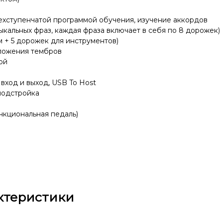
рехступенчатой программой обучения, изучение аккордов
зыкальных фраз, каждая фраза включает в себя по 8 дорожек)
м + 5 дорожек для инструментов)
аложения тембров
ой
вход и выход, USB To Host
подстройка
ункциональная педаль)
ктеристики