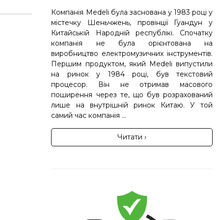
Компанія Medeli була заснована у 1983 році у
містечку Шеньчжень, провінції Гуандун у
Китайській Народній республікі. Спочатку
компанія не була орієнтована на
виробництво електромузичних інструментів.
Першим продуктом, який Medeli випустили
на ринок у 1984 році, був текстовий
процесор. Він не отримав масового
поширення через те, що був розрахований
лише на внутрішній ринок Китаю. У той
самий час компанія ...
Читати ›