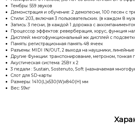
Тембры: 559 звуков
Демонстрация и обучение: 2 демопесни, 100 песен с т
Стили: 203, включая 3 пользовательских. (в каждом 8 му
Запись: 3 песни, (в каждой 1 дорожка с аккомпанименто
Процессор эффектов: реверберация, хорус, функция н
Дисплей: многофункциональный жк дисплей с подсветк
Память: регистрационная память 48 ячеек
Разъемы: MIDI IN/OUT, 2 выхода на наушники, линейные 
Другие Функции: транспонирование, метроном, тонкая 
Акустическая система: 25Вт x 2
3 педали : Sustain, Sostenuto, Soft (назначаемая многоф
Слот для SD-карты
Размеры: 1410(L)x530(W)x840(H) мм
Вес: 59кг
Хара