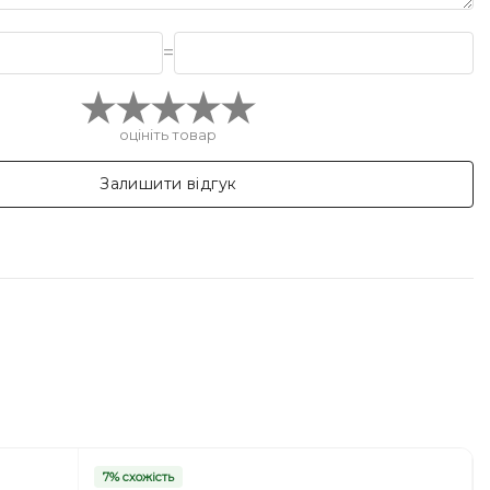
=
оцініть товар
Залишити відгук
7% схожість