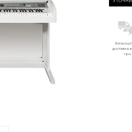
УТОЧН
Безкошт
доставка в
грн.