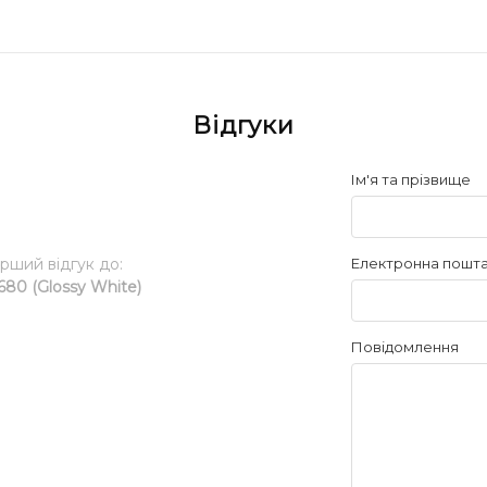
Відгуки
Ім'я та прізвище
ерший відгук до:
Електронна пошт
80 (Glossy White)
Повідомлення