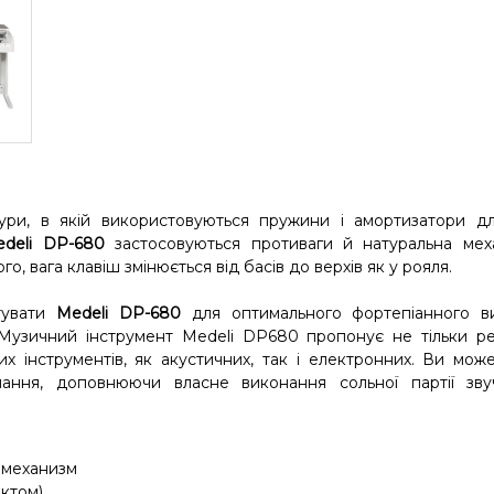
ури, в якій використовуються пружини і амортизатори для
deli DP-680
застосовуються противаги й натуральна механ
о, вага клавіш змінюється від басів до верхів як у рояля.
тувати
Medeli DP-680
для оптимального фортепіанного в
 Музичний інструмент Medeli DP680 пропонує не тільки ре
их інструментів, як акустичних, так і електронних. Ви мож
ання, доповнюючи власне виконання сольної партії зву
 механизм
ктом)