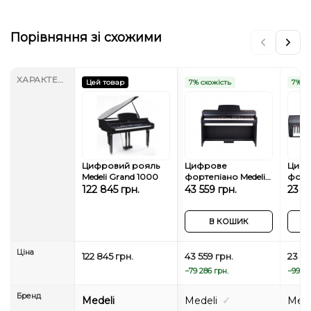
Порівняння зі схожими
ХАРАКТЕРИСТИКИ
Цей товар
7% схожість
7% сх
Цифровий рояль
Цифрове
Циф
Medeli Grand 1000
фортепіано Medeli
форт
DP420K (Black)
SP40
122 845 грн.
43 559 грн.
23 0
В КОШИК
Ціна
122 845 грн.
43 559 грн.
23 09
−79 286 грн.
−99 74
Бренд
Medeli
Medeli
✓
Mede