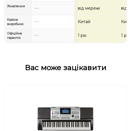
Живлення
—
від мережі
від 
Країна
—
Китай
Кит
виробник
Офіційна
—
1 рік
1 рік
гарантія
Вас може зацікавити