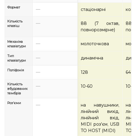
Формат
—
стаціонарні
комп
Кількість
—
88 (7 октав,
88 
клавіш
повнорозмірне)
повн
Механіка
—
молоточкова
моло
клавіатури
Тип
—
динамічна
дина
клавіатури
Поліфонія
—
128
64
Кількість
—
10-60
10-6
вбудованих
тембрів
Роз'єми
—
на навушники
на 
,
лінійний вихід
лін
,
лінійний вхід
лін
,
MIDI роз'єм
USB
MIDI
,
TO HOST (MIDI)
TO H