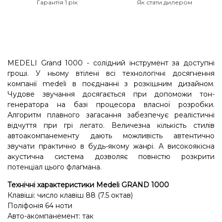
Гарантія 1 рік
Як стати дилером
MEDELI Grand 1000 - солідний інструмент за доступні
гроші. У ньому втілені всі технологічні досягнення
компанії medeli в поєднанні з розкішним дизайном.
Чудове звучання досягається при допоможи тон-
генератора на базі процесора власної розробки.
Алгоритм плавного загасання забезпечує реалістичні
відчуття при грі легато. Величезна кількість стилів
автоакомпанементу дають можливість автентично
звучати практично в будь-якому жанрі. А високоякісна
акустична система дозволяє повністю розкрити
потенціал цього флагмана.
Технічні характеристики Medeli GRAND 1000
Клавіші: число клавіш 88 (7.5 октав)
Поліфонія 64 ноти
Авто-акомпанемент: так