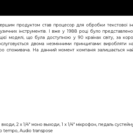
ершим продуктом став процесор для обробки текстової інф
узичних інструментів. І вже у 1988 році було представле
цієї моделі, що була доступною у 90 країнах світу, за кор
ослуговується двома незмінними принципами: виробляти на
про споживача. На данний момент компанія залишається на
но входи, 2 x 1/4" моно выходи, 1 x 1/4" мікрофон, педаль сустей
o tempo, Audio transpose