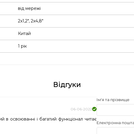
від мережі
2x1,2"
,
2x4,8"
Китай
1 рік
Відгуки
Ім'я та прізвище
06-06-2022
 в освоюванні і багатий функціонал читає
Електронна пошт