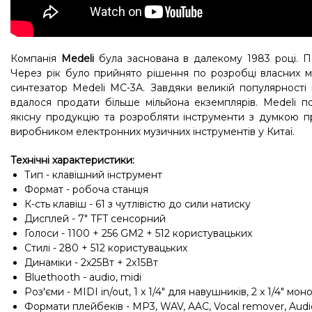
Компанія
Medeli
була заснована в далекому 1983 році. П
Через рік було прийнято рішення по розробці власних м
синтезатор Medeli MC-3A. Завдяки великій популярності 
вдалося продати більше мільйона екземплярів. Medeli п
якісну продукцію та розробляти інструменти з думкою 
виробником електронних музичних інструментів у Китаї.
Технічні характеристики:
Тип - клавішний інструмент
Формат - робоча станція
К-сть клавіш - 61 з чутлівістю до сили натиску
Дисплей - 7" TFT сенсорний
Голоси - 1100 + 256 GM2 + 512 користувацьких
Стилі - 280 + 512 користувацьких
Динаміки - 2х25Вт + 2х15Вт
Bluethooth - audio, midi
Роз'єми - MIDI in/out, 1 x 1/4" для навушників, 2 x 1/4" мо
Формати плейбеків - MP3, WAV, AAC, Vocal remover, Audi