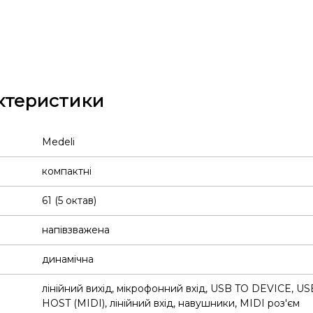
ктеристики
Medeli
компактні
61 (5 октав)
напівзважена
динамічна
лінійний вихід
,
мікрофонний вхід
,
USB TO DEVICE
,
US
HOST (MIDI)
,
лінійний вхід
,
навушники
,
MIDI роз'єм