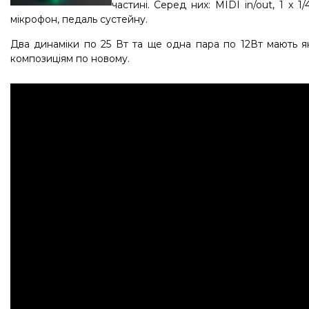
частині. Серед них:
MIDI in/out, 1 x 1
мікрофон, педаль сустейну.
Два динаміки по 25 Вт та ще одна пара по 12Вт мають як
композиціям по новому.