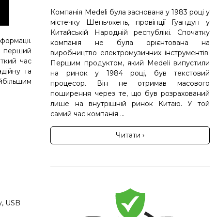
Компанія Medeli була заснована у 1983 році у
містечку Шеньчжень, провінції Гуандун у
Китайській Народній республікі. Спочатку
ормації.
компанія не була орієнтована на
но перший
виробництво електромузичних інструментів.
откий час
Першим продуктом, який Medeli випустили
дійну та
на ринок у 1984 році, був текстовий
йбільшим
процесор. Він не отримав масового
поширення через те, що був розрахований
лише на внутрішній ринок Китаю. У той
самий час компанія ...
Читати ›
ну, USB