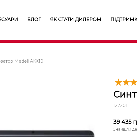
ЕСУАРИ
БЛОГ
ЯК СТАТИ ДИЛЕРОМ
ПІДТРИМ
затор Medeli AKX10
Синт
127201
39 435
г
Знайшли д