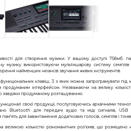
вості для створення музики. У вашому доступі 758мб. пам
сну музику використовуючи мультишарову систему семплів 
орення найменших нюансів звучання живих інструментів.
ункціональних клавіш, 3 з яких можна запрограмувати під 
 продуманим інтерфейсом. Незважаючи на велику кількість
вно завдяки продуманому розташуванню.
ункціонал своєї продукції, послуговуючись архаїчними техно
ано Bluetooth для передачі аудіо та міді сигналів, USB 
 пам'ять для завантаження додаткових голосів, семплів і тонів
 великою кількістю різноманітних роз'ємів, що розміщено 