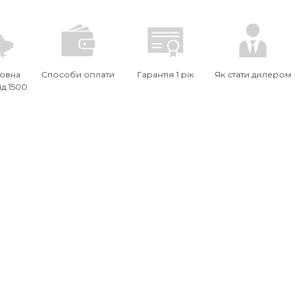
овна
Способи оплати
Гарантія 1 рік
Як стати дилером
ід 1500