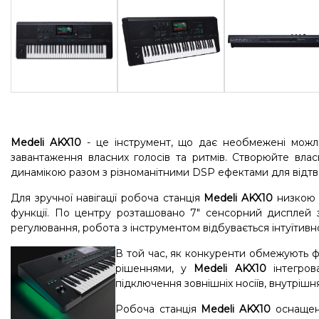
Medeli AKX10
- це інструмент, що дає необмежені можли
завантаження власних голосів та ритмів. Створюйте вла
динамікою разом з різноманітними DSP ефектами для відтв
Для зручної навігації робоча станція
Medeli AKX10
низкою ф
функції. По центру розташовано 7" сенсорний дисплей з
регулювання, робота з інструментом відбувається інтуїти
В той час, як конкуренти обмежують ф
рішеннями, у
Medeli AKX10
інтегров
підключення зовнішніх носіїв, внутрішня
Робоча станція
Medeli AKX10
оснащена