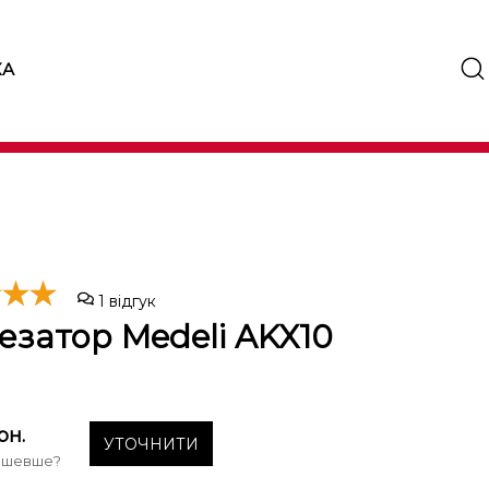
КА
1
відгук
езатор Medeli AKX10
рн.
УТОЧНИТИ
ешевше?