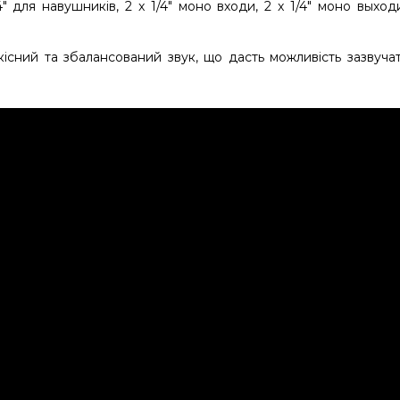
/4" для навушників, 2 x 1/4" моно входи, 2 x 1/4" моно выходи,
існий та збалансований звук, що дасть можливість зазвуч